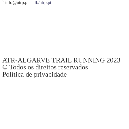
info@utrp.pt
fb/utrp.pt
O UTRP – Ultra Trilhos Rocha da Pena é organizado pela
ATR –
Algarve Trail Running
. É uma prova de atletas, para atletas.
Recebemos-vos da mesma maneira que gostamos de ser recebidos
quando vamos competir em outras provas. Tudo fazemos para que
se divirtam, se superem e alcancem os vossos objetivos desportivos,
sempre com uma elevada preocupação na segurança de todos.
ATR-ALGARVE TRAIL RUNNING 2023
© Todos os direitos reservados
Política de privacidade