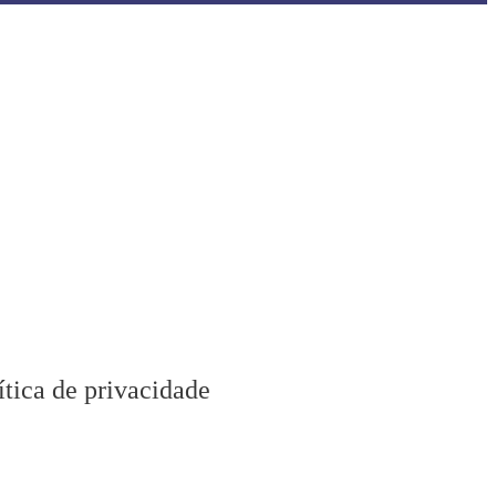
Pena é organizado pela
ATR – Algarve Trail Running
.
tas. Recebemos-vos da mesma maneira que gostamos de
petir em outras provas. Tudo fazemos para que se
 os vossos objetivos desportivos, sempre com uma
de todos.
ítica de privacidade