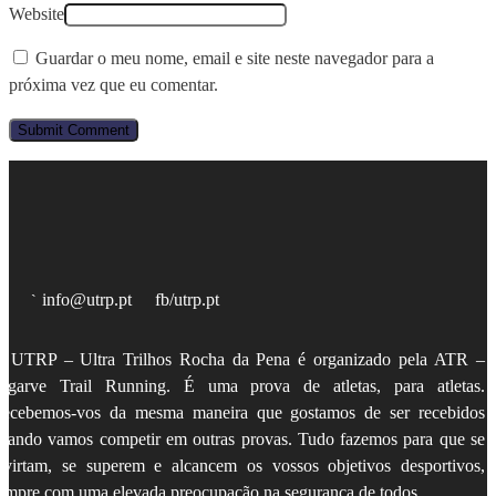
Website
Guardar o meu nome, email e site neste navegador para a
próxima vez que eu comentar.
info@utrp.pt
fb/utrp.pt
 UTRP – Ultra Trilhos Rocha da Pena é organizado pela
ATR –
lgarve Trail Running
. É uma prova de atletas, para atletas.
ecebemos-vos da mesma maneira que gostamos de ser recebidos
uando vamos competir em outras provas. Tudo fazemos para que se
ivirtam, se superem e alcancem os vossos objetivos desportivos,
empre com uma elevada preocupação na segurança de todos.