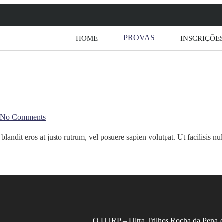
PROVAS
HOME
INSCRIÇÕE
No Comments
andit eros at justo rutrum, vel posuere sapien volutpat. Ut facilisis null
O UTRP – Ultra Trilhos Rocha da Pena 