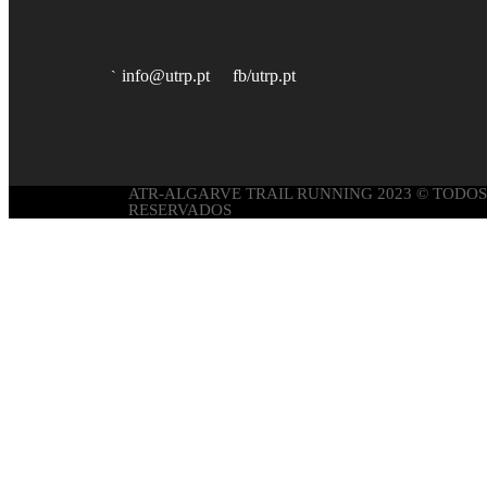
info@utrp.pt
fb/utrp.pt
ATR-ALGARVE TRAIL RUNNING 2023 © TODOS
RESERVADOS