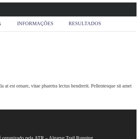
INFORMAÇÕES
RESULTADOS
S
a at est ornare, vitae pharetra lectus hendrerit. Pellentesque sit amet
é organizado pela
ATR – Algarve Trail Running
.