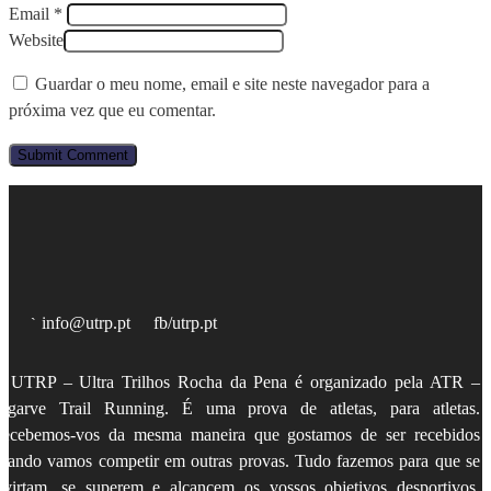
Email *
Website
Guardar o meu nome, email e site neste navegador para a
próxima vez que eu comentar.
info@utrp.pt
fb/utrp.pt
 UTRP – Ultra Trilhos Rocha da Pena é organizado pela
ATR –
lgarve Trail Running
. É uma prova de atletas, para atletas.
ecebemos-vos da mesma maneira que gostamos de ser recebidos
uando vamos competir em outras provas. Tudo fazemos para que se
ivirtam, se superem e alcancem os vossos objetivos desportivos,