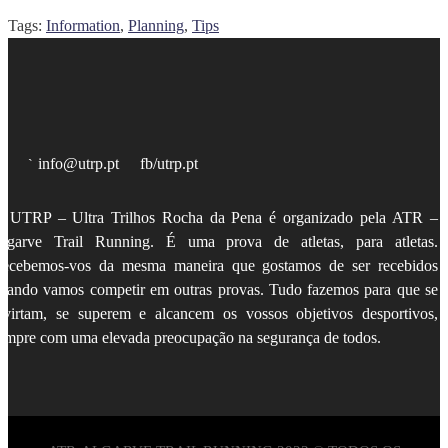
Tags:
Information
,
Planning
,
Tips
info@utrp.pt
fb/utrp.pt
 UTRP – Ultra Trilhos Rocha da Pena é organizado pela
ATR –
lgarve Trail Running
. É uma prova de atletas, para atletas.
ecebemos-vos da mesma maneira que gostamos de ser recebidos
uando vamos competir em outras provas. Tudo fazemos para que se
ivirtam, se superem e alcancem os vossos objetivos desportivos,
empre com uma elevada preocupação na segurança de todos.