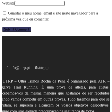
Website
Guardar o meu nome, email e site neste navegador para a
próxima vez que eu comentar.
info@utrp.pt
fb/utrp.pt
 UTRP – Ultra Trilhos Rocha da Pena é organizado pela
ATR –
lgarve Trail Running
. É uma prova de atletas, para atletas.
ecebemos-vos da mesma maneira que gostamos de ser recebidos
uando vamos competir em outras provas. Tudo fazemos para que se
ivirtam, se superem e alcancem os vossos objetivos desportivos,
empre com uma elevada preocupação na segurança de todos.